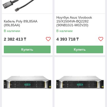
Ноутбук Asus Vivobook
Кабель Poly 89L85AA
15/X1504VA-BQ2282
(89L85AA)
(90NB10J1-M02V20)
В наличии
В наличии
2 382 413
4 393 718
₸
₸
Купить
Купить