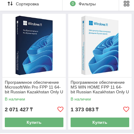
Сортировка
0
Фильтры
Программное обеспечение
Программное обеспечение
Microsoft/Win Pro FPP 11 64-
MS WIN HOME FPP 11 64-
bit Russian Kazakhstan Only U
bit Russian Kazakhstan Only U
SB (HAV-00160)
SB (HAJ-00120)
В наличии
В наличии
2 071 427
1 373 083
₸
₸
Купить
Купить