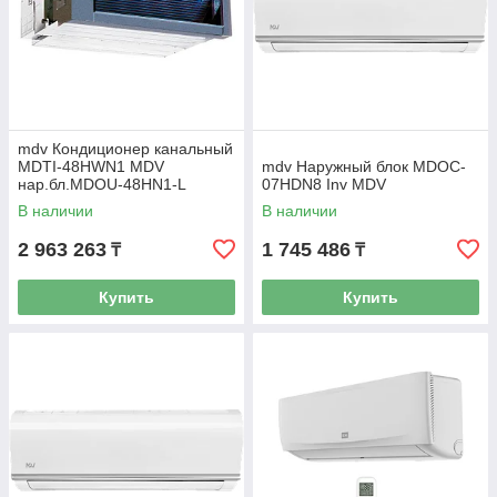
mdv Кондиционер канальный
MDTI-48HWN1 MDV
mdv Наружный блок MDOC-
нар.бл.MDOU-48HN1-L
07HDN8 Inv MDV
В наличии
В наличии
2 963 263
1 745 486
₸
₸
Купить
Купить