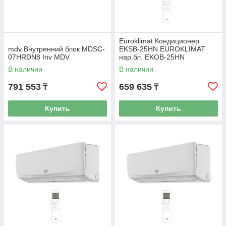
Euroklimat Кондиционер
mdv Внутренний блок MDSC-
EKSB-25HN EUROKLIMAT
07HRDN8 Inv MDV
нар.бл. EKOB-25HN
В наличии
В наличии
791 553
659 635
₸
₸
Купить
Купить