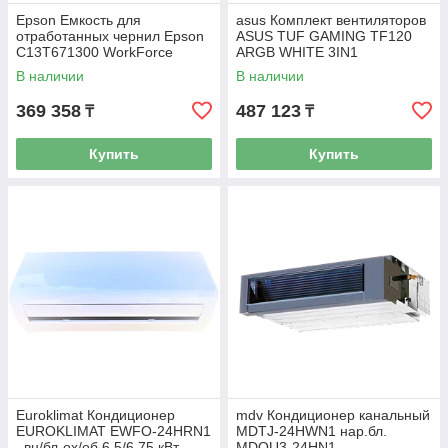
Epson Емкость для
asus Комплект вентиляторов
отработанных чернил Epson
ASUS TUF GAMING TF120
C13T671300 WorkForce
ARGB WHITE 3IN1
Enterprise WF-C20590
В наличии
В наличии
369 358
487 123
₸
₸
Купить
Купить
Euroklimat Кондиционер
mdv Кондиционер канальный
EUROKLIMAT EWFO-24HRN1
MDTJ-24HWN1 нар.бл.
, вн/бл-ох/об 6.5/6.75 кВт,
MDOU3-24HN1