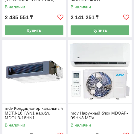
потреб. мощ. ох/об
В наличии
В наличии
2.02/1.87кВт,
2 435 551
2 141 251
₸
₸
Купить
Купить
mdv Кондиционер канальный
MDTJ-18HWN1 нар.бл.
mdv Наружный блок MDOAF-
MDOU3-18HN1
09HN8 MDV
В наличии
В наличии