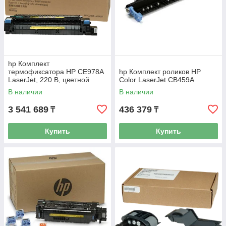
hp Комплект
термофиксатора HP CE978A
hp Комплект роликов HP
LaserJet, 220 В, цветной
Color LaserJet CB459A
В наличии
В наличии
3 541 689
436 379
₸
₸
Купить
Купить