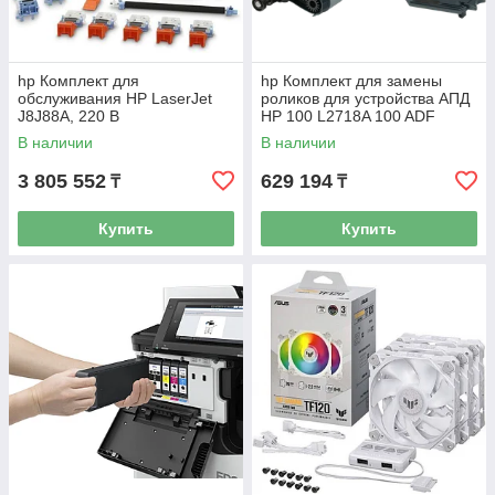
hp Комплект для
hp Комплект для замены
обслуживания HP LaserJet
роликов для устройства АПД
J8J88A, 220 В
HP 100 L2718A 100 ADF
Roller Replacement Kit
В наличии
В наличии
3 805 552
629 194
₸
₸
Купить
Купить