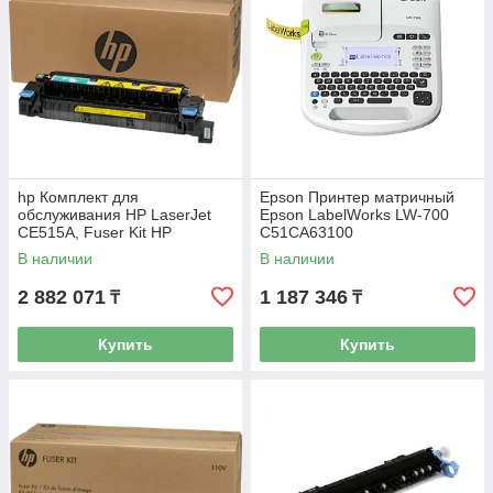
hp Комплект для
Epson Принтер матричный
обслуживания HP LaserJet
Epson LabelWorks LW-700
CE515A, Fuser Kit HP
C51CA63100
CE515A, 220 В
В наличии
В наличии
2 882 071
1 187 346
₸
₸
Купить
Купить