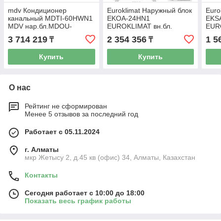
mdv Кондиционер
Euroklimat Наружный блок
Euro
канальный MDTI-60HWN1
EKOA-24HN1
EKS
MDV нар.бл.MDOU-
EUROKLIMAT вн.бл.
EUR
60HN1-L
EKSA-24HRN1
EKO
3 714 219
2 354 356
1 5
₸
₸
Купить
Купить
О нас
Рейтинг не сформирован
Менее 5 отзывов за последний год
Работает с 05.11.2024
г. Алматы
мкр Жетысу 2, д.45 кв (офис) 34, Алматы, Казахстан
Контакты
Сегодня работает с 10:00 до 18:00
Показать весь график работы