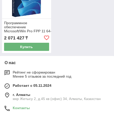
Программное
обеспечение
Microsoft/Win Pro FPP 11 64-
bit Russian Kazakhstan Only USB
2 071 427
₸
(HAV-00160)
Купить
О нас
Рейтинг не сформирован
Менее 5 отзывов за последний год
Работает с 05.11.2024
г. Алматы
мкр Жетысу 2, д.45 кв (офис) 34, Алматы, Казахстан
Контакты