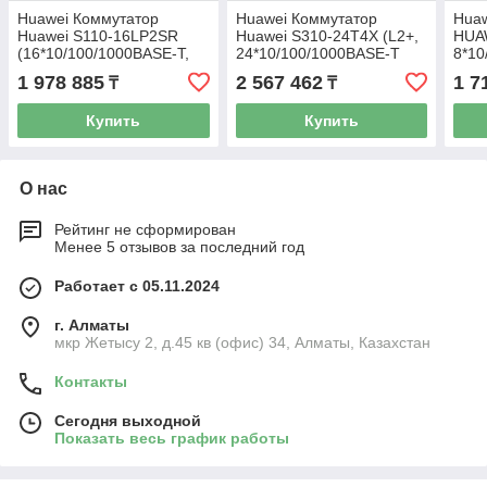
Huawei Коммутатор
Huawei Коммутатор
Huaw
Huawei S110-16LP2SR
Huawei S310-24T4X (L2+,
HUAW
(16*10/100/1000BASE-T,
24*10/100/1000BASE-T
8*10
2*GE SFP ports, 124W
ports, 4*10GE SFP+ ports,
PoE+
1 978 885
2 567 462
1 7
₸
₸
PoE+, AC power)
AC power)
SFP 
Купить
Купить
О нас
Рейтинг не сформирован
Менее 5 отзывов за последний год
Работает с 05.11.2024
г. Алматы
мкр Жетысу 2, д.45 кв (офис) 34, Алматы, Казахстан
Контакты
Сегодня выходной
Показать весь график работы