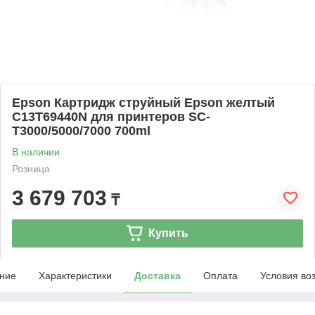
Epson Картридж струйный Epson желтый
C13T69440N для принтеров SC-
T3000/5000/7000 700ml
В наличии
Розница
3 679 703
₸
Купить
ние
Характеристики
Доставка
Оплата
Условия во