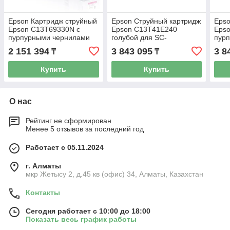
Epson Картридж струйный
Epson Струйный картридж
Epso
Epson C13T69330N с
Epson C13T41E240
Eps
пурпурными чернилами
голубой для SC-
пурп
(350 мл), SureColor SC-
T3405/SC-T5405 700 ml
T340
2 151 394
3 843 095
3 8
₸
₸
T3000/T5000/T7000
Купить
Купить
О нас
Рейтинг не сформирован
Менее 5 отзывов за последний год
Работает с 05.11.2024
г. Алматы
мкр Жетысу 2, д.45 кв (офис) 34, Алматы, Казахстан
Контакты
Сегодня работает с 10:00 до 18:00
Показать весь график работы