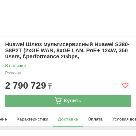
Huawei Шлюз мультисервисный Huawei S380-
S8P2T (2xGE WAN, 8xGE LAN, PoE+ 124W, 350
users, f.performance 2Gbps,
В наличии
Розница
2 790 729
₸
Купить
ние
Характеристики
Доставка
Оплата
Условия во