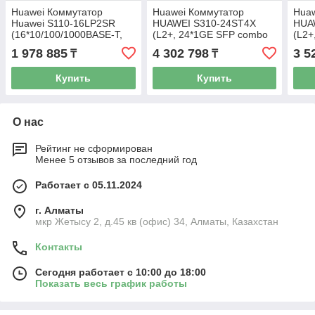
Huawei Коммутатор
Huawei Коммутатор
Huaw
Huawei S110-16LP2SR
HUAWEI S310-24ST4X
HUA
(16*10/100/1000BASE-T,
(L2+, 24*1GE SFP combo
(L2+
2*GE SFP ports, 124W
8*1GE RJ45 ports, 4*10GE
24*1
1 978 885
4 302 798
3 5
₸
₸
PoE+, AC power)
SFP+ ports, AC power)
PoE+
SFP 
Купить
Купить
О нас
Рейтинг не сформирован
Менее 5 отзывов за последний год
Работает с 05.11.2024
г. Алматы
мкр Жетысу 2, д.45 кв (офис) 34, Алматы, Казахстан
Контакты
Сегодня работает с 10:00 до 18:00
Показать весь график работы