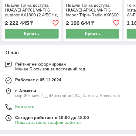
Huawei Точка доступа
Huawei Точка доступа
Точк
HUAWEI AP761 Wi-Fi 6
HUAWEI AP661 Wi-Fi 6
Inst
outdoor AX1800 (2.4/5GHz,
indoor Triple-Radio AX6600
Wi-F
2x2/2x2 MIMO, 1*GE RJ45
(2.4/5/5 GHz, 2x2/2x2/4x4
(R4
2 222 445
2 100 644
1 1
₸
₸
PoE+/1*SFP, IP68
MIMO, 1*2.5GE
Купить
Купить
О нас
Рейтинг не сформирован
Менее 5 отзывов за последний год
Работает с 05.11.2024
г. Алматы
мкр Жетысу 2, д.45 кв (офис) 34, Алматы, Казахстан
Контакты
Сегодня работает с 10:00 до 18:00
Показать весь график работы