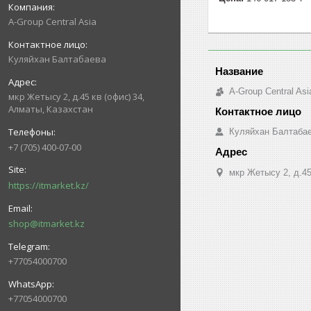
A-Group Central Asia
Куляйхан Балтабаева
A-Group Central Asi
мкр Жетысу 2, д.45 кв (офис) 34,
Алматы, Казахстан
Куляйхан Балтаба
+7 (705) 400-07-00
мкр Жетысу 2, д.45
https://itmarket.kz/
shop@itmarket.kz
+77054000700
+77054000700