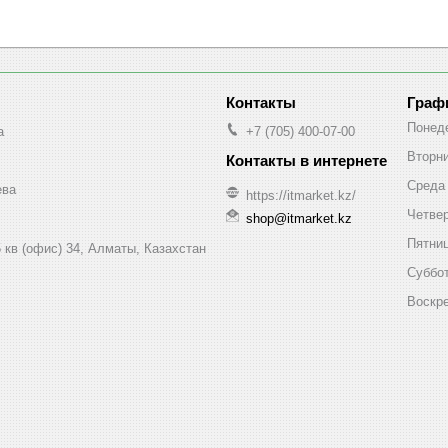
Граф
Понед
a
+7 (705) 400-07-00
Вторн
Среда
ева
https://itmarket.kz/
Четве
shop@itmarket.kz
Пятни
 кв (офис) 34, Алматы, Казахстан
Суббо
Воскр