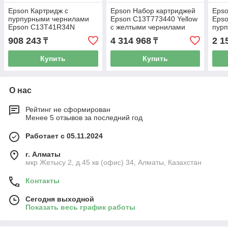
Epson Картридж с
Epson Набор картриджей
Epso
пурпурными чернилами
Epson C13T773440 Yellow
Eps
Epson C13T41R34N
с желтыми чернилами
пур
UltraChrome XD2 110ml
6х1л для Epson SureColor
(350
908 243
4 314 968
2 1
₸
₸
SC-B6000/B7000
T30
Купить
Купить
О нас
Рейтинг не сформирован
Менее 5 отзывов за последний год
Работает с 05.11.2024
г. Алматы
мкр Жетысу 2, д.45 кв (офис) 34, Алматы, Казахстан
Контакты
Сегодня выходной
Показать весь график работы