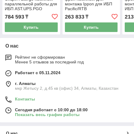
параллельной работы для
монтажа Ippon для ИБП
монт
ИБП AST.UPS.PGO
Pacific/RTB
ИБП 
Rack/Tower 6-10кВА
Inno
784 593
263 833
213
₸
₸
(AST.UPS.PGORPKIT)
Купить
Купить
О нас
Рейтинг не сформирован
Менее 5 отзывов за последний год
Работает с 05.11.2024
г. Алматы
мкр Жетысу 2, д.45 кв (офис) 34, Алматы, Казахстан
Контакты
Сегодня работает с 10:00 до 18:00
Показать весь график работы
О нас