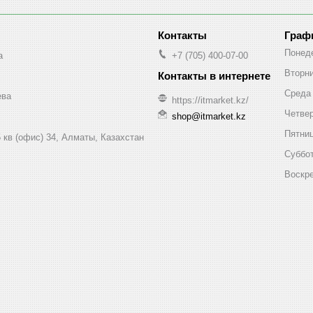
Граф
Понед
a
+7 (705) 400-07-00
Вторн
Среда
ева
https://itmarket.kz/
Четве
shop@itmarket.kz
Пятни
 кв (офис) 34, Алматы, Казахстан
Суббо
Воскр