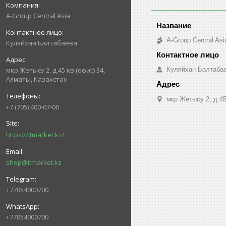
A-Group Central Asia
A-Group Central Asi
Куляйхан Балтабаева
Куляйхан Балтаба
мкр Жетысу 2, д.45 кв (офис) 34,
Алматы, Казахстан
мкр Жетысу 2, д.45
+7 (705) 400-07-00
https://itmarket.kz/
shop@itmarket.kz
+77054000700
+77054000700