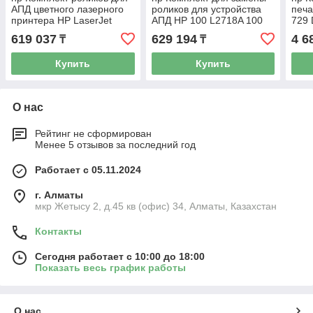
АПД цветного лазерного
роликов для устройства
печа
принтера HP LaserJet
АПД HP 100 L2718A 100
729 
C1P70A, ADF Roller
ADF Roller Replacement
Repl
619 037
629 194
4 6
₸
₸
Replacement Kit HP
Kit
для 
Купить
Купить
О нас
Рейтинг не сформирован
Менее 5 отзывов за последний год
Работает с 05.11.2024
г. Алматы
мкр Жетысу 2, д.45 кв (офис) 34, Алматы, Казахстан
Контакты
Сегодня работает с 10:00 до 18:00
Показать весь график работы
О нас