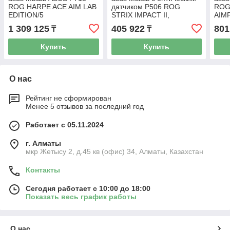
ROG HARPE ACE AIM LAB
датчиком P506 ROG
ROG 
EDITION/5
STRIX IMPACT II,
AIM
BUTTONS,36000DPI
90MP01E0-B0UA00
AIM
1 309 125
405 922
801
₸
₸
360
Купить
Купить
О нас
Рейтинг не сформирован
Менее 5 отзывов за последний год
Работает с 05.11.2024
г. Алматы
мкр Жетысу 2, д.45 кв (офис) 34, Алматы, Казахстан
Контакты
Сегодня работает с 10:00 до 18:00
Показать весь график работы
О нас