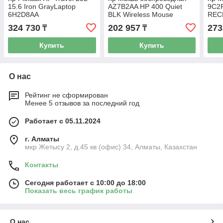
15.6 Iron GrayLaptop
AZ7B2AA HP 400 Quiet
9C2
6H2D8AA
BLK Wireless Mouse
RECH
324 730
202 957
273
₸
₸
Купить
Купить
О нас
Рейтинг не сформирован
Менее 5 отзывов за последний год
Работает с 05.11.2024
г. Алматы
мкр Жетысу 2, д.45 кв (офис) 34, Алматы, Казахстан
Контакты
Сегодня работает с 10:00 до 18:00
Показать весь график работы
О нас