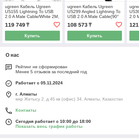
ugreen Кабель Ugreen
ugreen Кабель Ugreen
ugre
US155 Lightning To USB
US299 Angled Lightning To
US30
2.0 A Male Cable/White 2M,
USB 2.0 A Male Cable(90°
2.0 
20730
Angle)/Black 1M, 60521
119 749
108 573
121
₸
₸
Купить
Купить
О нас
Рейтинг не сформирован
Менее 5 отзывов за последний год
Работает с 05.11.2024
г. Алматы
мкр Жетысу 2, д.45 кв (офис) 34, Алматы, Казахстан
Контакты
Сегодня работает с 10:00 до 18:00
Показать весь график работы