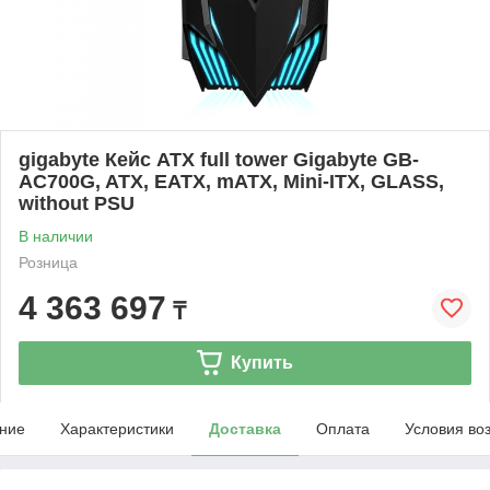
gigabyte Кейс ATX full tower Gigabyte GB-
AC700G, ATX, EATX, mATX, Mini-ITX, GLASS,
without PSU
В наличии
Розница
4 363 697
₸
Купить
ние
Характеристики
Доставка
Оплата
Условия во