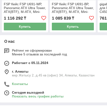
FSP Кейс FSP U691-WP,
FSP Кейс FSP U691-BP,
giga
Panoramic ATX Ultra Tower,
Panoramic ATX Ultra Tower,
для 
ATX(BTF), M-ATX, Mini-
ATX(BTF), M-ATX, Mini-
C450
ITX, USB3.0 x 2, Type-C,
ITX, USB3.0 x 2, Type-C,
MidT
1 116 292
1 085 839
761
₸
₸
TG, White
TG, Black
ATX
Купить
Купить
О нас
Рейтинг не сформирован
Менее 5 отзывов за последний год
Работает с 05.11.2024
г. Алматы
мкр Жетысу 2, д.45 кв (офис) 34, Алматы, Казахстан
Контакты
Сегодня выходной
Показать весь график работы