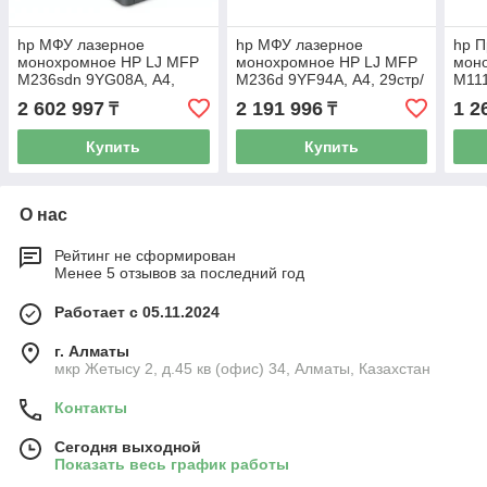
hp МФУ лазерное
hp МФУ лазерное
hp П
монохромное HP LJ MFP
монохромное HP LJ MFP
моно
M236sdn 9YG08A, А4,
M236d 9YF94A, А4, 29стр/
M111
29стр/мин, 500МГц, USB
мин, 500МГц, USB 2.0, no
мин,
2 602 997
2 191 996
1 2
₸
₸
2.0, Ethernet , ADF
ADF
Купить
Купить
О нас
Рейтинг не сформирован
Менее 5 отзывов за последний год
Работает с 05.11.2024
г. Алматы
мкр Жетысу 2, д.45 кв (офис) 34, Алматы, Казахстан
Контакты
Сегодня выходной
Показать весь график работы