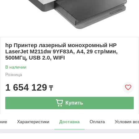
hp Принтер лазерный монохромный HP
LaserJet M211dw 9YF83A, А4, 29 стр/мин,
500МГц, USB 2.0, WIFI
В наличии
Розница
1 654 129
₸
Купить
ние
Характеристики
Доставка
Оплата
Условия во