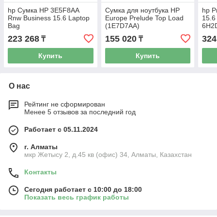
hp Сумка HP 3E5F8AA
Сумка для ноутбука HP
hp Р
Rnw Business 15.6 Laptop
Europe Prelude Top Load
15.6
Bag
(1E7D7AA)
6H2
223 268
155 020
324
₸
₸
Купить
Купить
О нас
Рейтинг не сформирован
Менее 5 отзывов за последний год
Работает с 05.11.2024
г. Алматы
мкр Жетысу 2, д.45 кв (офис) 34, Алматы, Казахстан
Контакты
Сегодня работает с 10:00 до 18:00
Показать весь график работы