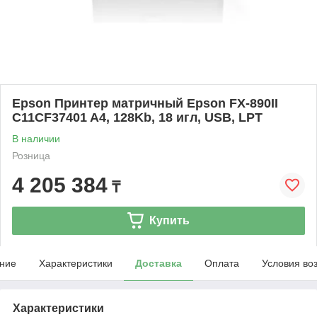
Epson Принтер матричный Epson FX-890II
C11CF37401 A4, 128Kb, 18 игл, USB, LPT
В наличии
Розница
4 205 384
₸
Купить
ние
Характеристики
Доставка
Оплата
Условия во
Характеристики