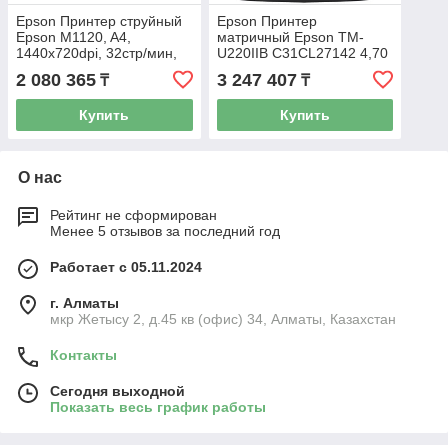
Epson Принтер струйный
Epson Принтер
Epson M1120, A4,
матричный Epson TM-
1440x720dpi, 32стр/мин,
U220IIB C31CL27142 4,70
USB 2.0, WiFi,
строк/сек. 20Kb USB,
2 080 365
3 247 407
₸
₸
C11CG96405
Ethernet
Купить
Купить
О нас
Рейтинг не сформирован
Менее 5 отзывов за последний год
Работает с 05.11.2024
г. Алматы
мкр Жетысу 2, д.45 кв (офис) 34, Алматы, Казахстан
Контакты
Сегодня выходной
Показать весь график работы