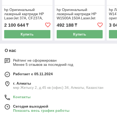
hp Оригинальный
hp Оригинальный
hp Л
лазерный картридж HP
лазерный картридж HP
W147
LaserJet 37A, CF237A,
W1500A 150A LaserJet
ори
Черный
черный
карт
2 100 644
492 188
3 0
₸
₸
емко
Купить
Купить
О нас
Рейтинг не сформирован
Менее 5 отзывов за последний год
Работает с 05.11.2024
г. Алматы
мкр Жетысу 2, д.45 кв (офис) 34, Алматы, Казахстан
Контакты
Сегодня выходной
Показать весь график работы