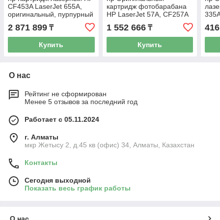
CF453A LaserJet 655A,
картридж фотобарабана
лазе
оригинальный, пурпурный
HP LaserJet 57A, CF257A
335A
чер
2 871 899
1 552 666
416
₸
₸
Купить
Купить
О нас
Рейтинг не сформирован
Менее 5 отзывов за последний год
Работает с 05.11.2024
г. Алматы
мкр Жетысу 2, д.45 кв (офис) 34, Алматы, Казахстан
Контакты
Сегодня выходной
Показать весь график работы
О нас