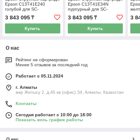
Epson C13T41E240
Epson C13T41E34N
Eps
голубой для SC-
пурпурный для SC-
желт
T3405/SC-T5405 700 ml
T3405/SC-T5405 700 ml
T540
3 843 095
3 843 095
3 8
₸
₸
Купить
Купить
О нас
Рейтинг не сформирован
Менее 5 отзывов за последний год
Работает с 05.11.2024
г. Алматы
мкр Жетысу 2, д.45 кв (офис) 34, Алматы, Казахстан
Контакты
Сегодня работает с 10:00 до 18:00
Показать весь график работы
О нас