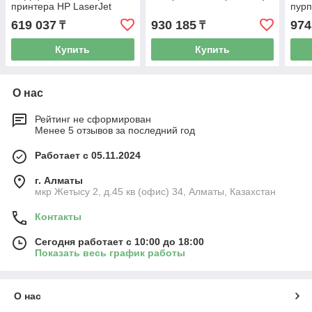
принтера HP LaserJet
пурп
C1P70A, ADF Roller
619 037
930 185
974
₸
₸
Replacement Kit HP
Купить
Купить
О нас
Рейтинг не сформирован
Менее 5 отзывов за последний год
Работает с 05.11.2024
г. Алматы
мкр Жетысу 2, д.45 кв (офис) 34, Алматы, Казахстан
Контакты
Сегодня работает с 10:00 до 18:00
Показать весь график работы
О нас