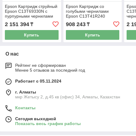
Epson Картридж струйный
Epson Картридж со
Epso
Epson C13T69330N с
голубыми чернилами
C13
пурпурными чернилами
Epson C13T41R240
черн
(350 мл), SureColor SC-
UltraChrome XD2 110ml
2 151 394
908 243
2 1
₸
₸
T3000/T5000/T7000
Купить
Купить
О нас
Рейтинг не сформирован
Менее 5 отзывов за последний год
Работает с 05.11.2024
г. Алматы
мкр Жетысу 2, д.45 кв (офис) 34, Алматы, Казахстан
Контакты
Сегодня выходной
Показать весь график работы