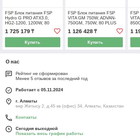
FSP Блок питания FSP
FSP Блок питания FSP
FSP 
Hydro G PRO ATX3.0,
VITA GM 750W, ADVAN-
VIT
HG2-1200, 1200W, 80
750GM, 750W, 80 PLUS
850
PLUS Gold, Full Modular,
Gold, Full Modular, ATX
Gold
1 725 179
1 126 428
1 1
₸
₸
ATX12V V3.0, PCIe 5.0,
12V V3.1, PCIe 5.0,
12V 
Купить
Купить
О нас
Рейтинг не сформирован
Менее 5 отзывов за последний год
Работает с 05.11.2024
г. Алматы
мкр Жетысу 2, д.45 кв (офис) 34, Алматы, Казахстан
Контакты
Сегодня выходной
Показать весь график работы