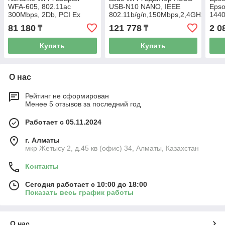
WFA-605, 802.11ac
USB-N10 NANO, IEEE
Epso
300Mbps, 2Db, PCI Ex
802.11b/g/n,150Mbps,2,4GHz
1440
USB 
81 180
121 778
2 0
₸
₸
C11
Купить
Купить
О нас
Рейтинг не сформирован
Менее 5 отзывов за последний год
Работает с 05.11.2024
г. Алматы
мкр Жетысу 2, д.45 кв (офис) 34, Алматы, Казахстан
Контакты
Сегодня работает с 10:00 до 18:00
Показать весь график работы
О нас