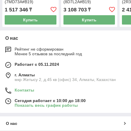
(7MD73A#B19)
(8D7L2A#B19)
(2R
1 517 346
3 108 703
2 4
₸
₸
Купить
Купить
О нас
Рейтинг не сформирован
Менее 5 отзывов за последний год
Работает с 05.11.2024
г. Алматы
мкр Жетысу 2, д.45 кв (офис) 34, Алматы, Казахстан
Контакты
Сегодня работает с 10:00 до 18:00
Показать весь график работы
О нас