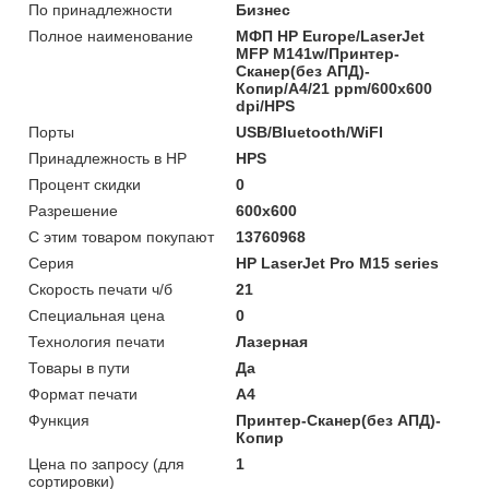
По принадлежности
Бизнес
Полное наименование
МФП HP Europe/LaserJet
MFP M141w/Принтер-
Сканер(без АПД)-
Копир/A4/21 ppm/600x600
dpi/HPS
Порты
USB/Bluetooth/WiFI
Принадлежность в НР
HPS
Процент скидки
0
Разрешение
600x600
С этим товаром покупают
13760968
Серия
HP LaserJet Pro M15 series
Скорость печати ч/б
21
Специальная цена
0
Технология печати
Лазерная
Товары в пути
Да
Формат печати
A4
Функция
Принтер-Сканер(без АПД)-
Копир
Цена по запросу (для
1
сортировки)