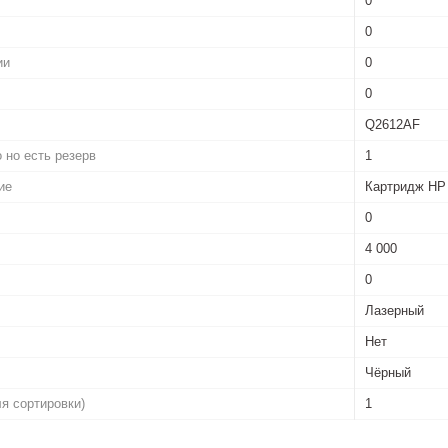
0
0
ии
0
0
Q2612AF
 но есть резерв
1
ие
Картридж HP
0
4 000
0
Лазерный
Нет
Чёрный
ля сортировки)
1