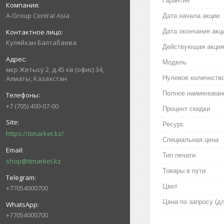
Гарантия
A-Group Central Asia
Дата начала акции
Дата окончания акц
Куляйхан Балтабаева
Действующая акция
Модель
мкр Жетысу 2, д.45 кв (офис) 34,
Нулевое количество
Алматы, Казахстан
Полное наименован
+7 (705) 400-07-00
Процент скидки
Ресурс
https://itmarket.kz/
Специальная цена
Тип печати
shop@itmarket.kz
Товары в пути
Цвет
+77054000700
Цена по запросу (д
+77054000700