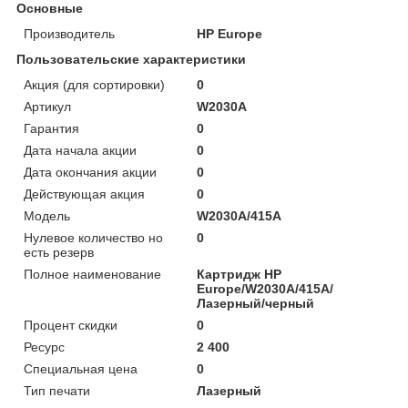
Основные
Производитель
HP Europe
Пользовательские характеристики
Акция (для сортировки)
0
Артикул
W2030A
Гарантия
0
Дата начала акции
0
Дата окончания акции
0
Действующая акция
0
Модель
W2030A/415A
Нулевое количество но
0
есть резерв
Полное наименование
Картридж HP
Europe/W2030A/415A/
Лазерный/черный
Процент скидки
0
Ресурс
2 400
Специальная цена
0
Тип печати
Лазерный