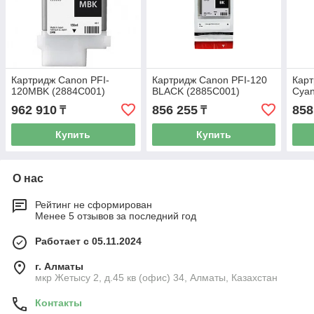
Картридж Canon PFI-
Картридж Canon PFI-120
Карт
120MBK (2884C001)
BLACK (2885C001)
Cyan
962 910
856 255
858
₸
₸
Купить
Купить
О нас
Рейтинг не сформирован
Менее 5 отзывов за последний год
Работает с 05.11.2024
г. Алматы
мкр Жетысу 2, д.45 кв (офис) 34, Алматы, Казахстан
Контакты