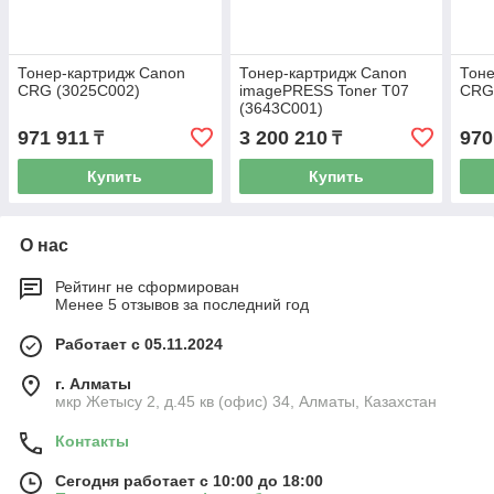
Тонер-картридж Canon
Тонер-картридж Canon
Тоне
CRG (3025C002)
imagePRESS Toner T07
CRG
(3643C001)
971 911
3 200 210
970
₸
₸
Купить
Купить
О нас
Рейтинг не сформирован
Менее 5 отзывов за последний год
Работает с 05.11.2024
г. Алматы
мкр Жетысу 2, д.45 кв (офис) 34, Алматы, Казахстан
Контакты
Сегодня работает с 10:00 до 18:00