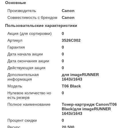
Основные
Производитель
Canon
Совместимость с брендом
Canon
Пользовательские характеристики
Акция (для сортировки)
0
Артикул
3526C002
Гарантия
0
Дата начала акции
0
Дата окончания акции
0
Действующая акция
0
Дополнительная
для imageRUNNER
информация
1643i/1643
Модель
T06 Black
Нулевое количество но
0
есть резерв
Полное наименование
Тонер-картридж Canon/T06
Black/для imageRUNNER
1643i/1643
Процент скидки
0
Ресурс
20 500