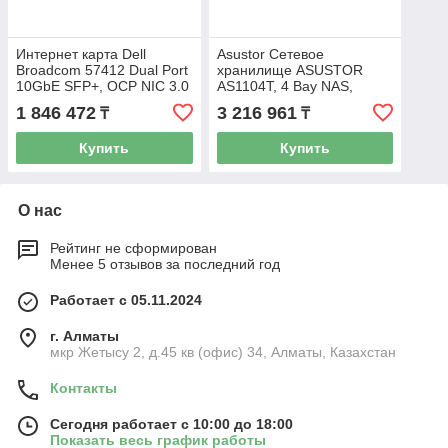
Интернет карта Dell
Asustor Сетевое
Broadcom 57412 Dual Port
хранилище ASUSTOR
10GbE SFP+, OCP NIC 3.0
AS1104T, 4 Bay NAS,
Customer Install (540-
Quad-Core 1.4GHz CPU,
1 846 472
3 216 961
₸
₸
BCOQ)
2.5GbE Port, 1GB DDR4, 4
x SATA3
Купить
Купить
О нас
Рейтинг не сформирован
Менее 5 отзывов за последний год
Работает с 05.11.2024
г. Алматы
мкр Жетысу 2, д.45 кв (офис) 34, Алматы, Казахстан
Контакты
Сегодня работает с 10:00 до 18:00
Показать весь график работы