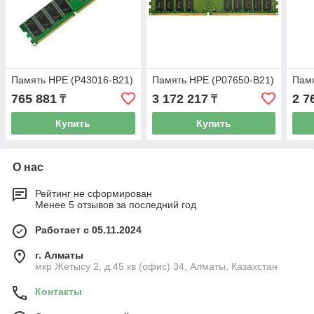
Память HPE (P43016-B21)
Память HPE (P07650-B21)
Памя
765 881
3 172 217
2 7
₸
₸
Купить
Купить
О нас
Рейтинг не сформирован
Менее 5 отзывов за последний год
Работает с 05.11.2024
г. Алматы
мкр Жетысу 2, д.45 кв (офис) 34, Алматы, Казахстан
Контакты