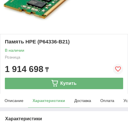
Память HPE (P64336-B21)
В наличии
Розница
1 914 698
₸
Купить
Описание
Характеристики
Доставка
Оплата
Ус
Характеристики