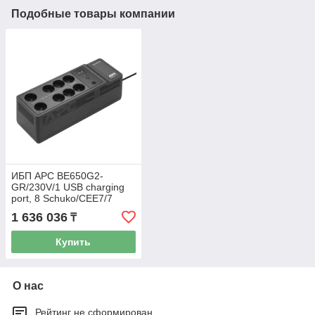
Подобные товары компании
ИБП APC BE650G2-
GR/230V/1 USB charging
port, 8 Schuko/CEE7/7
outlets (2 surge)
1 636 036
₸
(BE650G2-GR)
Купить
О нас
Рейтинг не сформирован