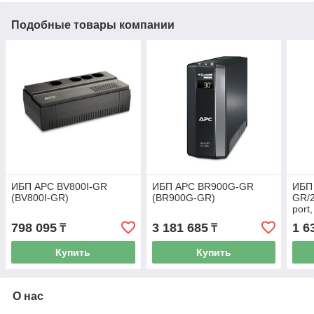
Подобные товары компании
ИБП APC BV800I-GR
ИБП APC BR900G-GR
ИБП
(BV800I-GR)
(BR900G-GR)
GR/2
port
outle
798 095
3 181 685
1 6
₸
₸
(BE
Купить
Купить
О нас