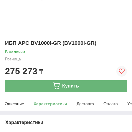
ИБП APC BV1000I-GR (BV1000I-GR)
В наличии
Розница
275 273
₸
Купить
Описание
Характеристики
Доставка
Оплата
Ус
Характеристики