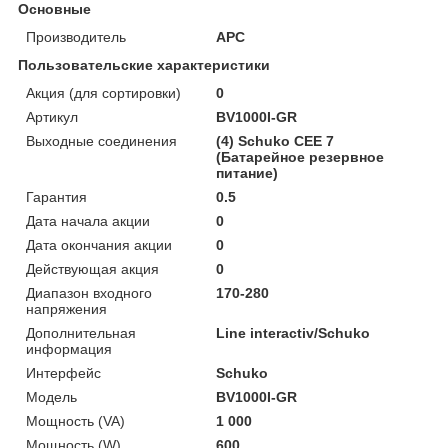
Основные
Производитель
APC
Пользовательские характеристики
Акция (для сортировки)
0
Артикул
BV1000I-GR
Выходные соединения
(4) Schuko CEE 7
(Батарейное резервное
питание)
Гарантия
0.5
Дата начала акции
0
Дата окончания акции
0
Действующая акция
0
Диапазон входного
170-280
напряжения
Дополнительная
Line interactiv/Schuko
информация
Интерфейс
Schuko
Модель
BV1000I-GR
Мощность (VA)
1 000
Мощность (W)
600