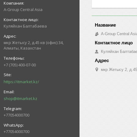
A-Group Central Asia
Куляйхан Балтабаева
A-Group Central Asi
мкр Жетысу 2, д.45 кв (офис) 34,
Алматы, Казахстан
Куляйхан Балтаба
+7 (705) 400-07-00
мкр Жетысу 2, д.45
https://itmarket.kz/
shop@itmarket.kz
+77054000700
+77054000700