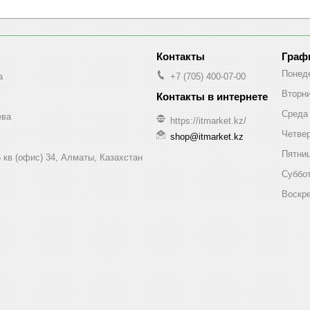
Граф
Понед
a
+7 (705) 400-07-00
Вторн
Среда
ева
https://itmarket.kz/
Четве
shop@itmarket.kz
Пятни
 кв (офис) 34, Алматы, Казахстан
Суббо
Воскр