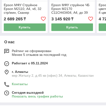
Epson МФУ Струйное
Epson МФУ струйное ЧБ
Eps
Epson M2110, А4, чб, 32
Epson M2170
цвет
стр/мин, Сканер
C11CH43404, А4, до 39
4 цв
1200x2400dpi, USB,
стр/мин, Ethernet, Wi-Fi,
ADF,
2 689 265
3 145 920
4 7
₸
₸
Ethernet, C11CJ19401
no ADF
Купить
Купить
О нас
Рейтинг не сформирован
Менее 5 отзывов за последний год
Работает с 05.11.2024
г. Алматы
мкр Жетысу 2, д.45 кв (офис) 34, Алматы, Казахстан
Контакты
Сегодня выходной
Показать весь график работы