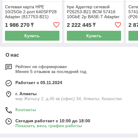
Сетевая карта HPE
hpe Адаптер сетевой
Сет
10/25Gb 2-port 640SFP28
P26253-B21 BCM 57416
574
Adapter (817753-B21)
10GbE 2p BASE-T Adapter
(P26
1 986 270
2 222 445
2 8
₸
₸
Купить
Купить
О нас
Рейтинг не сформирован
Менее 5 отзывов за последний год
Работает с 05.11.2024
г. Алматы
мкр Жетысу 2, д.45 кв (офис) 34, Алматы, Казахстан
Контакты
Сегодня работает с 10:00 до 18:00
Показать весь график работы