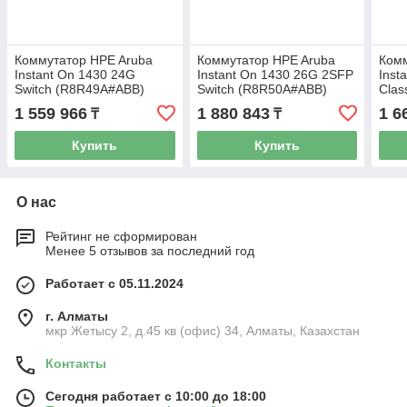
Коммутатор HPE Aruba
Коммутатор HPE Aruba
Комм
Instant On 1430 24G
Instant On 1430 26G 2SFP
Inst
Switch (R8R49A#ABB)
Switch (R8R50A#ABB)
Clas
(JL8
1 559 966
1 880 843
1 6
₸
₸
Купить
Купить
О нас
Рейтинг не сформирован
Менее 5 отзывов за последний год
Работает с 05.11.2024
г. Алматы
мкр Жетысу 2, д.45 кв (офис) 34, Алматы, Казахстан
Контакты
Сегодня работает с 10:00 до 18:00