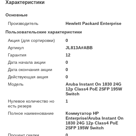
Характеристики
Основные
Производитель
Hewlett Packard Enterprise
Пользовательские характеристики
Акция (для сортировки)
0
Артикул
JL813A#ABB
Гарантия
12
Дата начала акции
0
Дата окончания акции
0
Действующая акция
0
Модель
Aruba Instant On 1830 24G
12p Class4 PoE 2SFP 195W
Switch
Нулевое количество но
1
есть резерв
Полное наименование
Коммутатор HP
Enterprise/Aruba Instant On
1830 24G 12p Class4 PoE
2SFP 195W Switch
Процент скидки
0