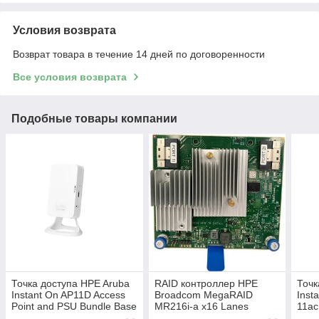
Условия возврата
Возврат товара в течение 14 дней по договоренности
Все условия возврата
Подобные товары компании
Точка доступа HPE Aruba
RAID контроллер HPE
Точк
Instant On AP11D Access
Broadcom MegaRAID
Inst
Point and PSU Bundle Base
MR216i-a x16 Lanes
11ac
WW (R6K64A#AC3)
without Cache NVMe/SAS
Acce