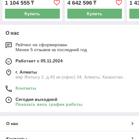
1 104 555
4 642 596
1 4
₸
₸
12G Controller for HPE
Gen10
Купить
Купить
О нас
Рейтинг не сформирован
Менее 5 отзывов за последний год
Работает с 05.11.2024
г. Алматы
мкр Жетысу 2, д.45 кв (офис) 34, Алматы, Казахстан
Контакты
Сегодня выходной
Показать весь график работы
О нас
Контакты