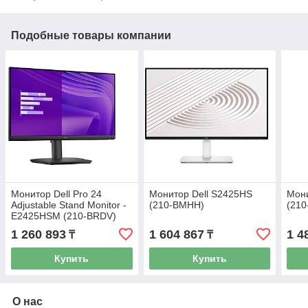
Подобные товары компании
Монитор Dell Pro 24
Монитор Dell S2425HS
Мони
Adjustable Stand Monitor -
(210-BMHH)
(210
E2425HSM (210-BRDV)
1 260 893
1 604 867
1 4
₸
₸
Купить
Купить
О нас