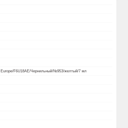
 Europe/F6U18AE/Чернильный/№953/желтый/7 мл