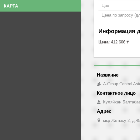
Цвет
КАРТА
Цена по запросу (д
Информация д
Цена:
412 606 ₸
A-Group Central Asi
Куляйхан Балтаба
мкр Жетысу 2, д.45