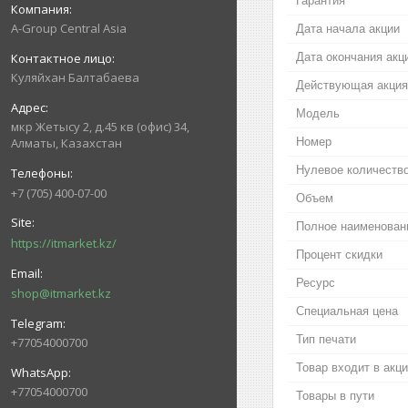
Гарантия
A-Group Central Asia
Дата начала акции
Дата окончания акц
Куляйхан Балтабаева
Действующая акция
Модель
мкр Жетысу 2, д.45 кв (офис) 34,
Номер
Алматы, Казахстан
Нулевое количество
+7 (705) 400-07-00
Объем
Полное наименован
https://itmarket.kz/
Процент скидки
Ресурс
shop@itmarket.kz
Специальная цена
Тип печати
+77054000700
Товар входит в акц
+77054000700
Товары в пути