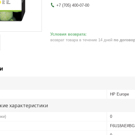
+7 (705) 400-07-00
возврат товара в течение 14 дней
по догово
и
HP Europe
кие характеристики
вки)
0
F6U18AE#BG