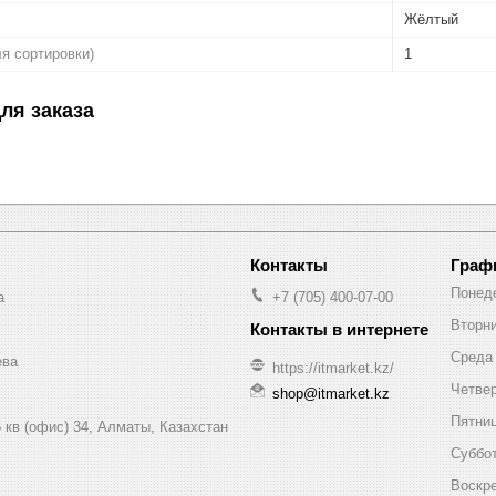
Жёлтый
ля сортировки)
1
ля заказа
Граф
Понед
a
+7 (705) 400-07-00
Вторн
Среда
ева
https://itmarket.kz/
Четве
shop@itmarket.kz
Пятни
 кв (офис) 34, Алматы, Казахстан
Суббо
Воскр