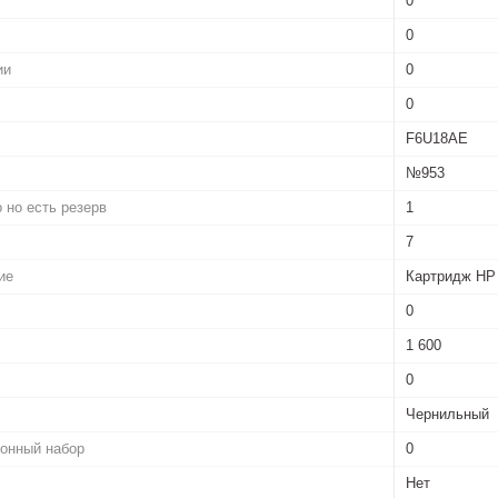
0
0
ии
0
0
F6U18AE
№953
 но есть резерв
1
7
ие
Картридж HP
0
1 600
0
Чернильный
ионный набор
0
Нет