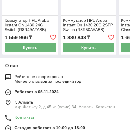
Коммутатор HPE Aruba
Коммутатор HPE Aruba
Комм
Instant On 1430 24G
Instant On 1430 26G 2SFP
Inst
Switch (R8R49A#ABB)
Switch (R8R50A#ABB)
Clas
(JL8
1 559 966
1 880 843
1 6
₸
₸
Купить
Купить
О нас
Рейтинг не сформирован
Менее 5 отзывов за последний год
Работает с 05.11.2024
г. Алматы
мкр Жетысу 2, д.45 кв (офис) 34, Алматы, Казахстан
Контакты
Сегодня работает с 10:00 до 18:00