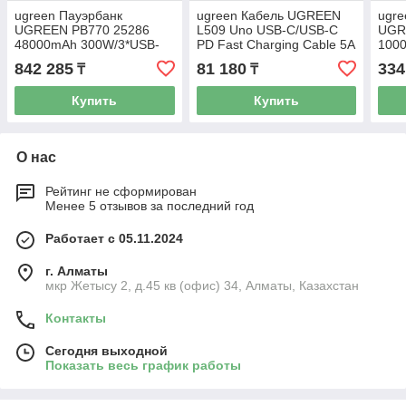
ugreen Пауэрбанк
ugreen Кабель UGREEN
ugre
UGREEN PB770 25286
L509 Uno USB-C/USB-C
UGR
48000mAh 300W/3*USB-
PD Fast Charging Cable 5A
100
C/2*USB-A Fast Charging
Max 2m, 35512
+USB
842 285
81 180
334
₸
₸
Power Bank
Купить
Купить
О нас
Рейтинг не сформирован
Менее 5 отзывов за последний год
Работает с 05.11.2024
г. Алматы
мкр Жетысу 2, д.45 кв (офис) 34, Алматы, Казахстан
Контакты
Сегодня выходной
Показать весь график работы