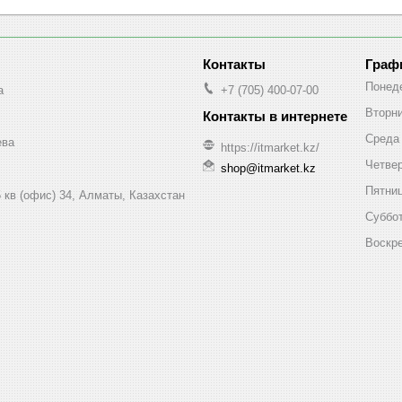
Граф
Понед
a
+7 (705) 400-07-00
Вторн
Среда
ева
https://itmarket.kz/
Четве
shop@itmarket.kz
Пятни
 кв (офис) 34, Алматы, Казахстан
Суббо
Воскр