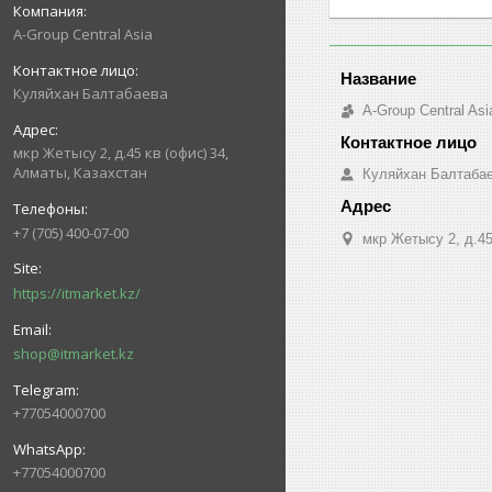
A-Group Central Asia
Куляйхан Балтабаева
A-Group Central Asi
мкр Жетысу 2, д.45 кв (офис) 34,
Алматы, Казахстан
Куляйхан Балтаба
+7 (705) 400-07-00
мкр Жетысу 2, д.45
https://itmarket.kz/
shop@itmarket.kz
+77054000700
+77054000700