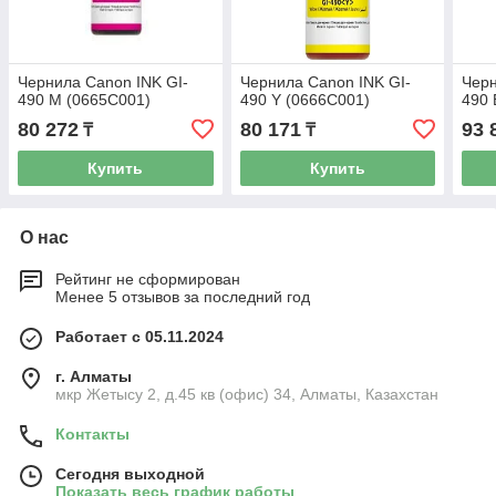
Чернила Canon INK GI-
Чернила Canon INK GI-
Черн
490 M (0665C001)
490 Y (0666C001)
490 
80 272
80 171
93 
₸
₸
Купить
Купить
О нас
Рейтинг не сформирован
Менее 5 отзывов за последний год
Работает с 05.11.2024
г. Алматы
мкр Жетысу 2, д.45 кв (офис) 34, Алматы, Казахстан
Контакты
Сегодня выходной
Показать весь график работы