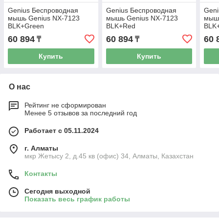
Genius Беспроводная
Genius Беспроводная
Geni
мышь Genius NX-7123
мышь Genius NX-7123
мыш
BLK+Green
BLK+Red
BLK
2.4Ghz/1200dpi/Copilot/31030043403
2.4Ghz/1200dpi/Copilot/310300434
2.4G
60 894
60 894
60 
₸
₸
Купить
Купить
О нас
Рейтинг не сформирован
Менее 5 отзывов за последний год
Работает с 05.11.2024
г. Алматы
мкр Жетысу 2, д.45 кв (офис) 34, Алматы, Казахстан
Контакты
Сегодня выходной
Показать весь график работы