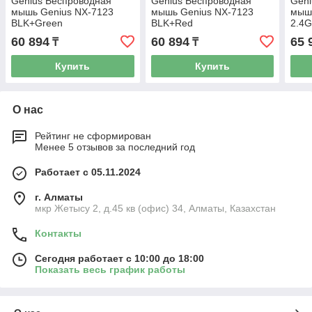
Genius Беспроводная
Genius Беспроводная
Geni
мышь Genius NX-7123
мышь Genius NX-7123
мышь
BLK+Green
BLK+Red
2.4G
2.4Ghz/1200dpi/Copilot/31030043403
2.4Ghz/1200dpi/Copilot/310300434
Mous
60 894
60 894
65 
₸
₸
1,31
Купить
Купить
О нас
Рейтинг не сформирован
Менее 5 отзывов за последний год
Работает с 05.11.2024
г. Алматы
мкр Жетысу 2, д.45 кв (офис) 34, Алматы, Казахстан
Контакты
Сегодня работает с 10:00 до 18:00
Показать весь график работы